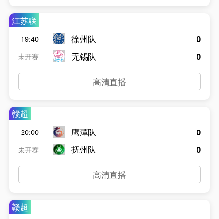
江苏联
徐州队
0
19:40
无锡队
0
未开赛
高清直播
赣超
鹰潭队
0
20:00
抚州队
0
未开赛
高清直播
赣超