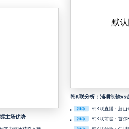
未开赛
瑞模贝雷
VS
未开赛
科里蒂巴
VS
未开赛
博塔弗戈
VS
未开赛
延边龙鼎
VS
未开赛
河南队
VS
韩K联分析：浦项制铁v
未开赛
无锡吴钩
VS
韩K联直播：蔚山
韩K联
未开赛
广州豹
VS
把握主场优势
韩K联前瞻：首尔
韩K联
现代实力碾压获胜不难
韩K联分析：仁川
韩K联