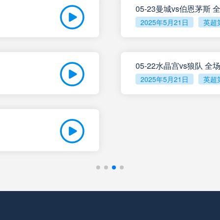
05-23曼城vs伯恩茅斯
2025年5月21日
英超
未开赛
塔勒瑞斯
VS
未开赛
圣洛伦索
VS
05-22水晶宫vs狼队 
2025年5月21日
英超
未开赛
罗萨里奥中央
VS
未开赛
科尔多瓦学院
VS
未开赛
门多萨独立
VS
未开赛
阿根廷独立
VS
未开赛
拉普拉塔体操
VS