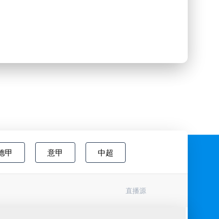
德甲
意甲
中超
欧国联
巴西甲
瑞典超
直播源
协杯
挪超
国际友谊