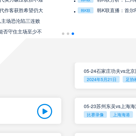
未开赛
重庆铜梁龙
VS
现代作客获胜希望仍大
韩K联直播：首尔
韩K联
队主场恐沦陷三连败
未开赛
山东泰山
VS
C能否守住主场至少不
未开赛
克鲁塞罗
VS
08月10日 星期一
05-24石家庄功夫vs北
未开赛
巴伊亚
VS
2024年5月21日
足协
未开赛
帕尔梅拉斯
VS
05-23苏州东吴vs上海
比赛录像
上海海港
未开赛
圣塔菲联
VS
未开赛
泰格雷
VS