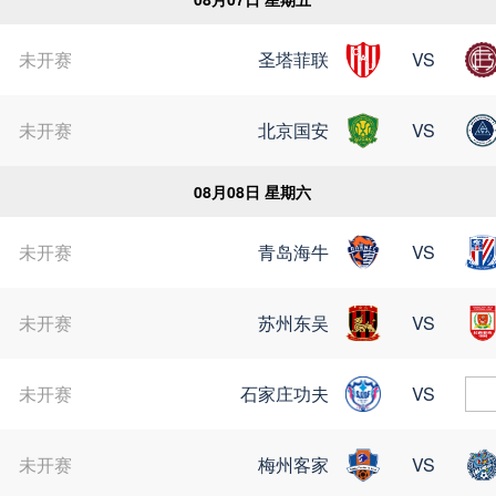
未开赛
圣塔菲联
VS
苏超
未开赛
北京国安
VS
08月08日 星期六
未开赛
青岛海牛
VS
未开赛
苏州东吴
VS
未开赛
石家庄功夫
VS
未开赛
梅州客家
VS