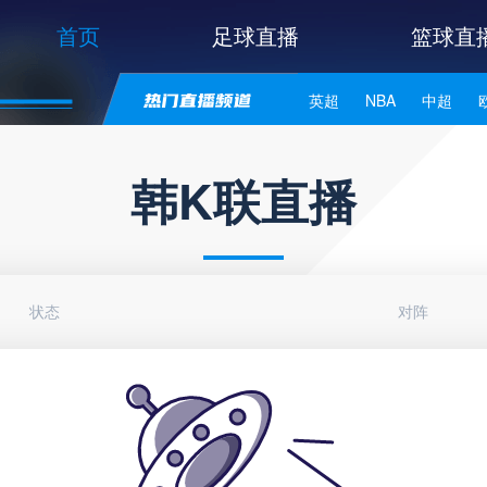
首页
足球直播
篮球直
英超
NBA
中超
世亚预
中甲
日职联
韩K联直播
状态
对阵