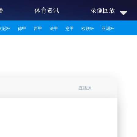
播
体育资讯
录像回放
欧冠杯
德甲
西甲
法甲
意甲
欧联杯
亚洲杯
韩K联
直播源