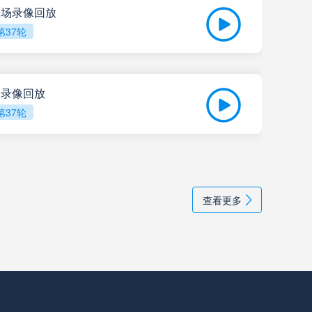
 全场录像回放
第37轮
拉努斯
高清直播
05-
比赛
飓风队
高清直播
全场录像回放
第37轮
阿尔多斯维
高清直播
05-
202
甘拿斯亚门多萨
高清直播
查看更多
里奥夸尔托学生队
高清直播
普拉腾斯
高清直播
巴拉卡斯中央队
高清直播