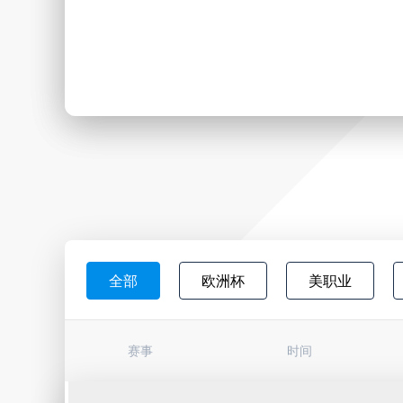
全部
欧洲杯
美职业
日职联
韩K联
墨西超
赛事
时间
巴西杯
亚冠杯
荷甲