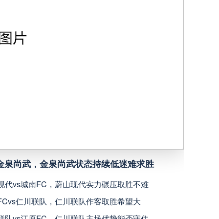
米内罗竞技
高清直播
沙佩科恩斯
高清直播
弗鲁米嫩塞
高清直播
深圳青年人
高清直播
青岛西海岸
高清直播
s金泉尚武，金泉尚武状态持续低迷难求胜
宁波职业足球俱乐部
高清直播
现代vs城南FC，蔚山现代实力碾压取胜不难
广西恒宸
高清直播
FCvs仁川联队，仁川联队作客取胜希望大
联队vs江原FC，仁川联队主场优势能否守住