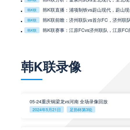
中超
19:35
连败
韩K联直播：浦项制铁vs蔚山现代，蔚山
韩K联
韩K联前瞻：济州联队vs首尔FC，济州联
韩K联
中超
20:00
韩K联赛事：江原FCvs济州联队，江原F
韩K联
巴西甲
22:00
查看更多
韩K联录像
巴西甲
03:00
巴西甲
03:00
05-24重庆铜梁龙vs河南 全场录像回放
2024年5月21日
足协杯第3轮
阿甲
04:00
阿甲
04:00