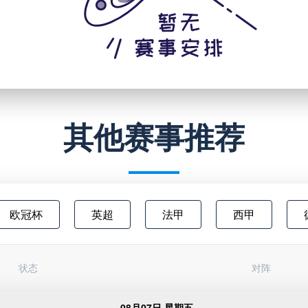
其他赛事推荐
欧冠杯
英超
法甲
西甲
澳超
中甲
欧联杯
日职乙
状态
对阵
俄超
阿甲
芬超
挪甲
足
08月07日 星期五