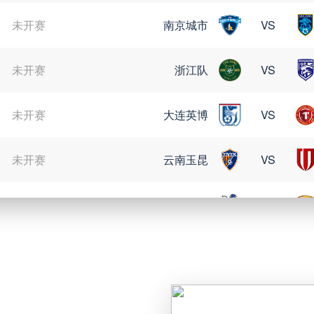
未开赛
南京城市
VS
未开赛
浙江队
VS
未开赛
大连英博
VS
未开赛
云南玉昆
VS
未开赛
定南赣联
VS
08月09日 星期日
未开赛
格雷米奥
VS