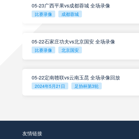
05-23广西平果vs成都蓉城 全场录像
比赛录像
成都蓉城
阿甲
04:00
阿甲
04:00
05-22石家庄功夫vs北京国安 全场录像
比赛录像
北京国安
阿甲
04:00
05-22定南赣联vs云南玉昆 全场录像回放
阿甲
04:00
2024年5月21日
足协杯第3轮
查看更多
阿甲
04:00
阿甲
04:00
友情链接
阿甲
04:00