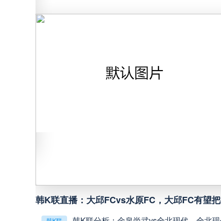
巴西甲
05:30
巴西甲
07:30
巴西甲
08:00
中甲
18:00
中超
19:00
中甲
19:00
望大
中甲
19:30
韩K联直播：大邱FCvs水原FC，大邱FC有望
败
韩K联分析：金泉尚武vs全北现代，全北
韩K联