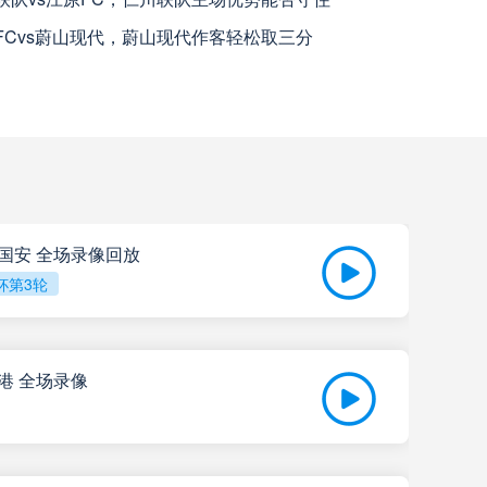
上海海港
高清直播
FCvs蔚山现代，蔚山现代作客轻松取三分
天津津门虎
高清直播
米拉索
高清直播
查看更多
京国安 全场录像回放
瓦斯科达伽马
高清直播
杯第3轮
巴西国际
高清直播
海港 全场录像
科尔多瓦中央SDE
高清直播
202
河床
高清直播