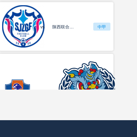
vs
石家庄功夫
陕西联合月亮泊队
中甲
梅州客家
vs
中甲
佛山