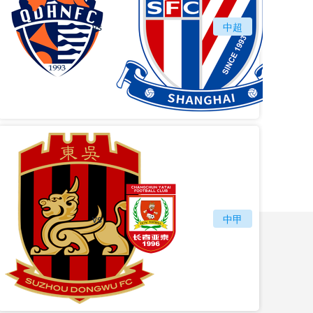
vs
青岛海牛
中超
上海
vs
苏州东吴
长春亚泰
中甲