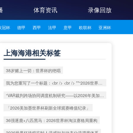
播
体育资讯
录像回放
欧冠杯
德甲
西甲
法甲
意甲
欧联杯
亚洲杯
韩K联
上海海港相关标签
38岁赌上一切：世界杯的绝唱
我为您重写了一个标题：<br /> <br /> **“2026世界杯多语裁判协同系统：技术兼容性与实时运行效能评估”**
“VAR裁判跨场协同调度机制研究——以2026年美加墨世界杯赛事为例”
「2026美加墨世界杯刷新全球观赛峰值纪录」
36强逐鹿+八匹黑马：2026世界杯淘汰赛格局重构
2026世界杯场馆实时人流感知与动态分流调度体系