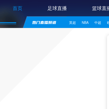
首页
足球直播
篮球直
英超
NBA
中超
世亚预
中甲
日职联