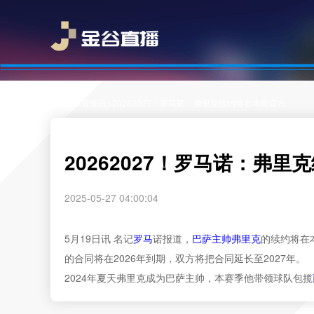
>
>
首页
体育资讯
20262027！罗马诺：弗里克续约将在本周宣布
20262027！罗马诺：弗
2025-05-27 04:00:04
5月19日讯 名记
罗马
诺报道，
巴萨
主帅
弗里克
的续约将在
的合同将在2026年到期，双方将把合同延长至2027年。
2024年夏天弗里克成为巴萨主帅，本赛季他带领球队包揽