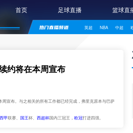
首页
足球直播
篮球直
英超
NBA
中超
世亚预
中甲
日职联
里克续约将在本周宣布
本周宣布。与之相关的所有工作都已经完成，弗里克原本与巴萨
西甲
联赛、
国王
杯、
西超杯
国内三冠王，
欧冠
打进四强。