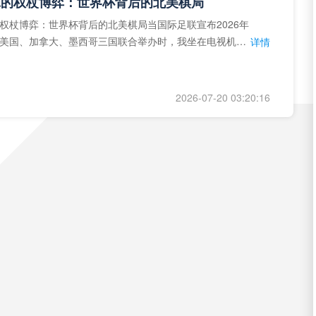
球的权杖博弈：世界杯背后的北美棋局
权杖博弈：世界杯背后的北美棋局当国际足联宣布2026年
美国、加拿大、墨西哥三国联合举办时，我坐在电视机
详情
能平静。作为一个追
2026-07-20 03:20:16
基于您的需求，我为您重写了一个标题：<br /> <br /> **“2026世界杯多语裁判协同系统：技术兼容性与实时运行效能评估”**
题。作为一位深耕体育领域三十年的评估专家，我见证过无
从青涩走向成熟，也目睹过不少华而不实的“高科技”在顶级
详情
笑柄。对于“2
我为您重写了一个标题：<br /> <br /> **“2026世界杯多语裁判协同系统：技术兼容性与实时运行效能评估”**
2026-07-20 03:20:16
“VAR裁判跨场协同调度机制研究——以2026年美加墨世界杯赛事为例”