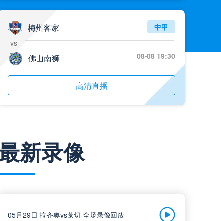
梅州客家
中甲
vs
08-08 19:30
佛山南狮
高清直播
南京城市
中甲
最新录像
vs
08-08 19:30
南通支云
高清直播
05月29日 拉齐奥vs莱切 全场录像回放