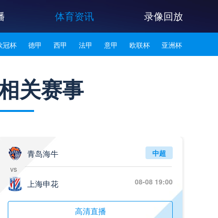
播
体育资讯
录像回放
欧冠杯
德甲
西甲
法甲
意甲
欧联杯
亚洲杯
韩K联
相关赛事
青岛海牛
中超
vs
08-08 19:00
上海申花
高清直播