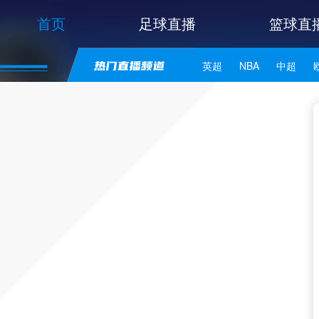
首页
足球直播
篮球直
英超
NBA
中超
世亚预
中甲
日职联