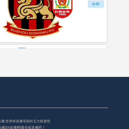
vs
苏州东吴
长春亚泰
中甲
vs
石家庄功夫
陕西联合月亮泊队
中甲
直播,世界杯直播等国外五大联赛世
藏[24直播网]看在线直播吧！