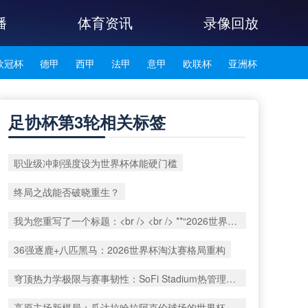
播
体育资讯
录像回放
欧冠杯
德甲
西甲
法甲
意甲
欧联杯
亚洲杯
韩K联
足协杯第3轮相关标签
职业级冲刺强度设为世界杯体能硬门槛
终局之战能否破晓重生？
我为您重写了一个标题：<br /> <br /> **“2026世界杯多语裁判协同系统：技术兼容性与实时运行效能评估”**
36强逐鹿+八匹黑马：2026世界杯淘汰赛格局重构
穹顶热力学极限与赛事韧性：SoFi Stadium热管理系统在2026世界杯极端热浪下的适应性重构路径
高原主场新棋局：瓜达拉哈拉阿克伦球场的世界杯战术重塑