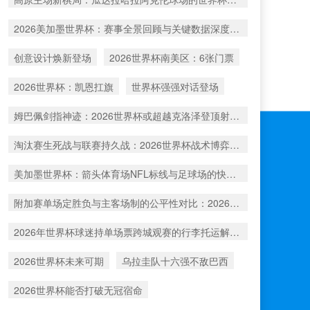
2026美加墨世界杯：赛事全景回顾与关键数据深度洞察
创意设计焕新登场
2026世界杯南美区：6张门票
2026世界杯：凯恩扛旗
世界杯强强对话登场
姆巴佩剑指神迹：2026世界杯或超越克洛泽登顶射手王
淘汰赛生死战与联赛持久战：2026世界杯战术博弈解析
美加墨世界杯：箭头体育场NFL标线与足球场的快速切换工艺深度解析
附加赛单场定胜负与主客场制的公平性对比：2026年世界杯前瞻
2026年世界杯球迷持单场票跨城观赛的行李托运解决方案
2026世界杯未来可期
乌拉圭队十六强不敌巴西
2026世界杯能否打破无冠宿命