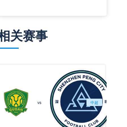
相关赛事
北京国安
vs
中超
深圳