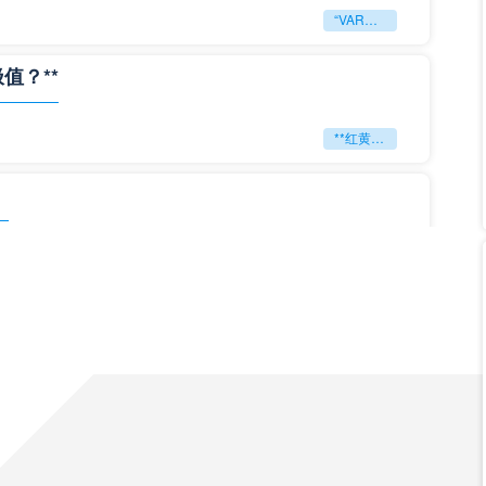
“VAR裁判跨场协同调度机制研究——以2026年美加墨世界杯赛事为例”
值？**
**红黄狂潮：2026世界杯能否刷新判罚历史极值？**
」
「2026美加墨世界杯刷新全球观赛峰值纪录」
**极限逆转：2026世界杯生死局全景复盘**
局重构