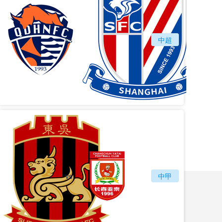
vs
青岛海牛
中超
上海
vs
苏州东吴
长春亚泰
中甲