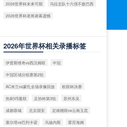
2026世界杯未来可期
乌拉圭队十六强不敌巴西
2026世界杯老将谢幕遗憾
2026年世界杯相关录播标签
伊普斯维奇vs西汉姆联
中冠
中冠区域分组赛第2轮
AC米兰vs蒙扎全场录像回放
欧联杯决赛
热刺VS曼联
足协杯第3轮
苏州东吴
成都蓉城
北京国安
定南赣联vs云南玉昆
塞尔塔vs巴列卡诺
乌迪内斯
霍芬海姆