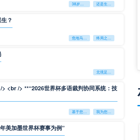
38岁赌上一切：世界杯的绝唱
还是生命的最后冲刺？
重生？
危地马拉困守墨超迷局
终局之战能否破晓重生？
局
北境足球的权杖博弈：世界杯背后的北美棋局
<br /> **“2026世界杯多语裁判协同系统：技
基于您的需求
我为您重写了一个标题：<br /> <br /> **“2026世界杯多语裁判协同系统：技术兼容性与实时运行效能评估”**
6年美加墨世界杯赛事为例”