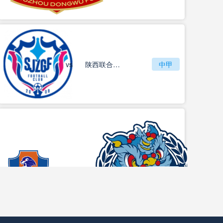
vs
石家庄功夫
陕西联合月亮泊队
中甲
梅州客家
vs
中甲
佛山