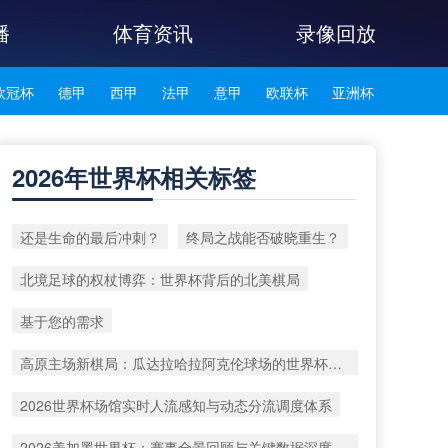
播
体育资讯
录像回放
欧冠杯
德甲
西甲
法甲
意甲
欧联杯
亚洲杯
韩K联
2026年世界杯相关标签
还是生命的最后冲刺？
终局之战能否破晓重生？
北境足球的权杖博弈：世界杯背后的北美棋局
基于您的需求
高原主场新棋局：瓜达拉哈拉阿克伦球场的世界杯战术重塑
2026世界杯场馆实时人流感知与动态分流调度体系
2026美加墨世界杯：赛事全景回顾与关键数据深度洞察