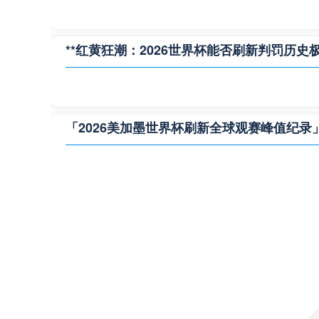
**红黄狂潮：2026世界杯能否刷新判罚历史极
「2026美加墨世界杯刷新全球观赛峰值纪录
**极限逆转：2026世界杯生死局全景复盘**
36强逐鹿+八匹黑马：2026世界杯淘汰赛格