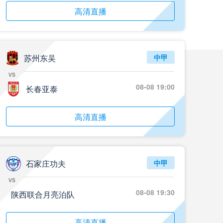
05月24日 青岛红狮vs山东泰山 全场录像回放
高清直播
标签
2024年5月21日
足协杯第3轮
05月24日 石家庄功夫vs北京国安 全场录像回放
标签
2024年5月21日
足协杯第3轮
苏州东吴
中甲
05月24日 重庆铜梁龙vs河南 全场录像回放
vs
标签
2024年5月21日
足协杯第3轮
08-08 19:00
长春亚泰
05月23日 苏州东吴vs上海海港 全场录像
高清直播
标签
比赛录像
上海海港
05月23日 广西平果vs成都蓉城 全场录像
标签
比赛录像
成都蓉城
石家庄功夫
中甲
vs
05月23日 曼城vs伯恩茅斯 全场录像回放
标签
2025年5月21日
英超第37轮
08-08 19:30
陕西联合月亮泊队
05月22日 石家庄功夫vs北京国安 全场录像
高清直播