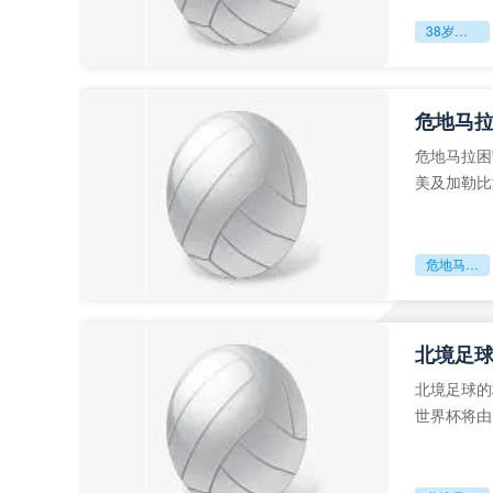
38岁赌上一切：世界杯的绝唱
危地马
危地马拉困
美及加勒比
故事。而危
危地马拉困守墨超迷局
北境足
北境足球的
世界杯将由
前，久久不