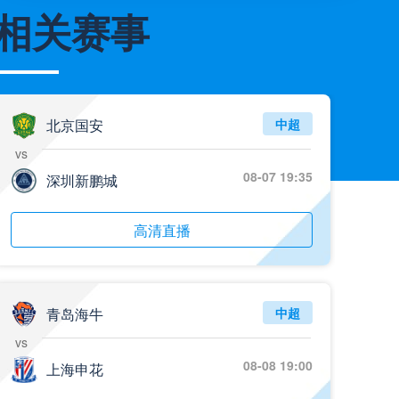
相关赛事
05月26日 阿拉维斯vs奥萨苏纳 全场录像
标签
比赛录像
西甲
05月26日 AC米兰vs蒙扎全场录像回放
标签
2025年5月25日
意甲第38轮
北京国安
中超
05月26日 阿拉维斯vs奥萨苏纳 全场录像回放
vs
标签
2025年5月25日
西甲第38轮
08-07 19:35
深圳新鹏城
05月25日 亚女冠杯决赛 墨尔本城女足vs武汉车谷江大女足 全场录像回放
标签
高清直播
2025年5月24日
亚女冠杯决赛
05月25日 欧联杯决赛 热刺vs曼联 全场录像回放
标签
2025年5月22日
欧联杯决赛
青岛海牛
中超
05月25日 全国游泳冠军赛女子50米蝶泳决赛 余依婷 全场录像回放
vs
标签
2025年5月23日
全国游泳冠军赛女子50米蝶泳决赛
08-08 19:00
上海申花