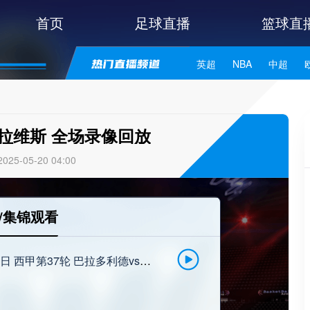
首页
足球直播
篮球直
英超
NBA
中超
世亚预
中甲
日职联
拉维斯 全场录像回放
25-05-20 04:00
/集锦观看
[点击观看-咪咕] 2025年5月19日 西甲第37轮 巴拉多利德vs阿拉维斯 完整录像回放