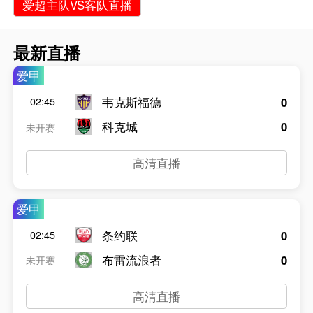
爱超主队VS客队直播
最新直播
爱甲
韦克斯福德
0
02:45
科克城
0
未开赛
高清直播
爱甲
条约联
0
02:45
布雷流浪者
0
未开赛
高清直播