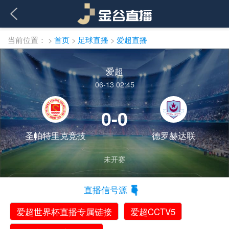
当前位置：
>
首页
>
足球直播
>
爱超直播
爱超
06-13 02:45
0-0
圣帕特里克竞技
德罗赫达联
未开赛
直播信号源
爱超世界杯直播专属链接
爱超CCTV5