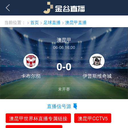
当前位置：
>
首页
>
足球直播
>
澳昆甲直播
澳昆甲
06-06 16:00
0-0
卡布尔彻
伊普斯维奇城
未开赛
直播信号源
澳昆甲世界杯直播专属链接
澳昆甲CCTV5