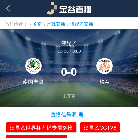
当前位置：
>
首页
>
足球直播
>
澳昆乙直播
澳昆乙
06-06 16:00
0-0
南国老鹰
格兰
未开赛
直播信号源
澳昆乙世界杯直播专属链接
澳昆乙CCTV5