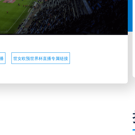
播
世女欧预世界杯直播专属链接