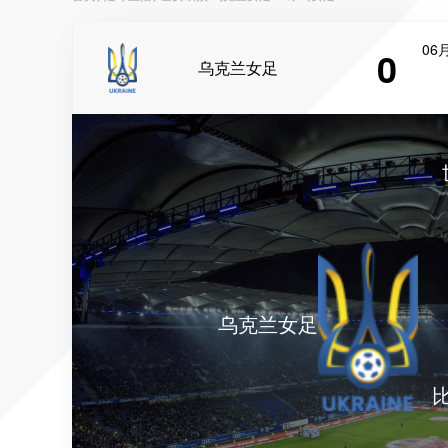
06月
0
乌克兰女足
乌克兰女足