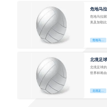
危地马
危地马拉困
美及加勒比
故事。而危
危地马拉困守墨超迷局
北境足
北境足球的
世界杯将由
前，久久不
北境足球的权杖博弈：世界杯背后的北美棋局