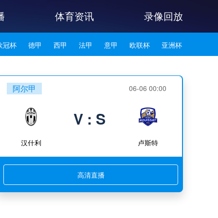
播
体育资讯
录像回放
欧冠杯
德甲
西甲
法甲
意甲
欧联杯
亚洲杯
韩K联
阿尔甲
06-06 00:00
V : S
汉什利
卢斯特
高清直播