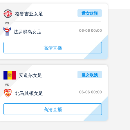
05月24日 重庆铜梁龙vs河南 全场录像回放
标签
2024年5月21日
足协杯第3轮
格鲁吉亚女足
世女欧预
vs
05月23日 苏州东吴vs上海海港 全场录像
06-06 00:00
法罗群岛女足
标签
比赛录像
上海海港
05月23日 广西平果vs成都蓉城 全场录像
高清直播
标签
比赛录像
成都蓉城
05月23日 曼城vs伯恩茅斯 全场录像回放
安道尔女足
世女欧预
标签
2025年5月21日
英超第37轮
vs
05月22日 石家庄功夫vs北京国安 全场录像
06-06 00:00
北马其顿女足
标签
比赛录像
北京国安
高清直播
05月22日 水晶宫vs狼队 全场录像回放
标签
2025年5月21日
英超第37轮