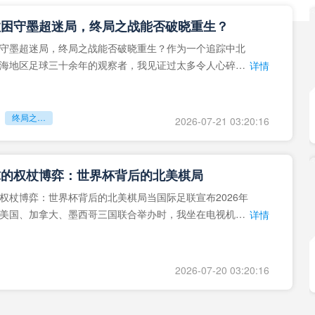
拉困守墨超迷局，终局之战能否破晓重生？
守墨超迷局，终局之战能否破晓重生？作为一个追踪中北
海地区足球三十余年的观察者，我见证过太多令人心碎的
详情
地马拉足球的沉浮，或
终局之战能否破晓重生？
2026-07-21 03:20:16
球的权杖博弈：世界杯背后的北美棋局
权杖博弈：世界杯背后的北美棋局当国际足联宣布2026年
美国、加拿大、墨西哥三国联合举办时，我坐在电视机
详情
能平静。作为一个追
2026-07-20 03:20:16