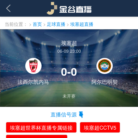
当前位置：
>
首页
>
足球直播
>
埃塞超直播
埃塞超
06-09 23:00
0-0
法西尔凯内马
阿尔巴明契
未开赛
直播信号源
埃塞超世界杯直播专属链接
埃塞超CCTV5