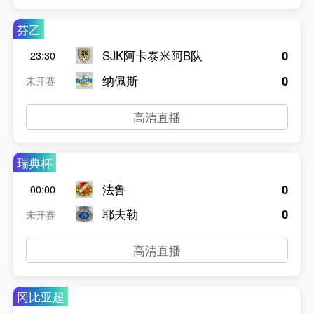
芬乙
SJK阿卡泰米阿B队
0
23:30
纳佩斯
0
未开赛
高清直播
瑞典杯
法鲁
0
00:00
耶夫勒
0
未开赛
高清直播
冈比亚超