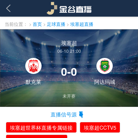
当前位置：
>
首页
>
足球直播
>
埃塞超直播
埃塞超
06-10 21:00
0-0
默克莱
阿达玛城
未开赛
直播信号源
埃塞超世界杯直播专属链接
埃塞超CCTV5