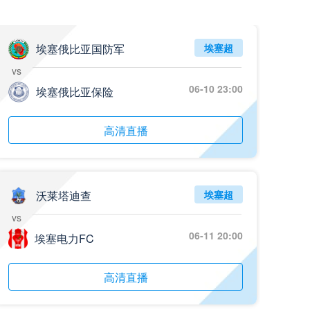
05月26日 阿拉维斯vs奥萨苏纳 全场录像回放
标签
2025年5月25日
西甲第38轮
埃塞俄比亚国防军
埃塞超
vs
05月25日 亚女冠杯决赛 墨尔本城女足vs武汉车谷江大女足 全场录像回放
06-10 23:00
标签
埃塞俄比亚保险
2025年5月24日
亚女冠杯决赛
05月25日 欧联杯决赛 热刺vs曼联 全场录像回放
高清直播
标签
2025年5月22日
欧联杯决赛
05月25日 全国游泳冠军赛女子50米蝶泳决赛 余依婷 全场录像回放
标签
2025年5月23日
全国游泳冠军赛女子50米蝶泳决赛
沃莱塔迪查
埃塞超
vs
05月24日 青岛红狮vs山东泰山 全场录像回放
06-11 20:00
埃塞电力FC
标签
2024年5月21日
足协杯第3轮
05月24日 石家庄功夫vs北京国安 全场录像回放
高清直播
标签
2024年5月21日
足协杯第3轮