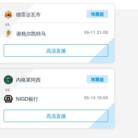
05月24日 重庆铜梁龙vs河南 全场录像回放
标签
2024年5月21日
足协杯第3轮
德雷达瓦市
埃塞超
vs
05月23日 苏州东吴vs上海海港 全场录像
06-11 21:00
谢格尔凯特马
标签
比赛录像
上海海港
05月23日 广西平果vs成都蓉城 全场录像
高清直播
标签
比赛录像
成都蓉城
05月23日 曼城vs伯恩茅斯 全场录像回放
内格莱阿西
埃塞超
标签
2025年5月21日
英超第37轮
vs
05月22日 石家庄功夫vs北京国安 全场录像
06-14 18:00
NIGD银行
标签
比赛录像
北京国安
高清直播
05月22日 水晶宫vs狼队 全场录像回放
标签
2025年5月21日
英超第37轮