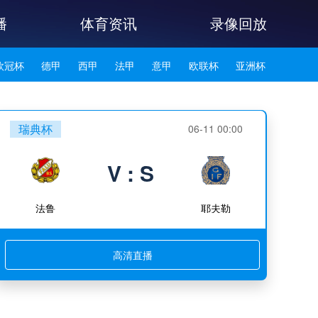
播
体育资讯
录像回放
欧冠杯
德甲
西甲
法甲
意甲
欧联杯
亚洲杯
韩K联
瑞典杯
06-11 00:00
V : S
法鲁
耶夫勒
高清直播