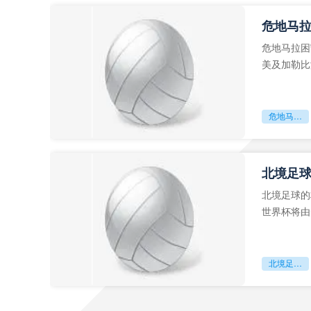
危地马
危地马拉困
美及加勒比
故事。而危
危地马拉困守墨超迷局
北境足
北境足球的
世界杯将由
前，久久不
北境足球的权杖博弈：世界杯背后的北美棋局