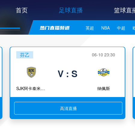
首页
足球直播
篮球直
英超
NBA
中超
世亚预
中甲
日职联
芬乙
06-10 23:30
V : S
SJK阿卡泰米阿B队
纳佩斯
高清直播