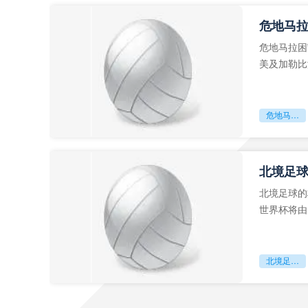
危地马
危地马拉困
美及加勒比
故事。而危
危地马拉困守墨超迷局
北境足
北境足球的
世界杯将由
前，久久不
北境足球的权杖博弈：世界杯背后的北美棋局