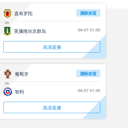
05月24日 重庆铜梁龙vs河南 全场录像回放
标签
2024年5月21日
足协杯第3轮
直布罗陀
国际友谊
vs
05月23日 苏州东吴vs上海海港 全场录像
06-07 01:00
英属维尔京群岛
标签
比赛录像
上海海港
05月23日 广西平果vs成都蓉城 全场录像
高清直播
标签
比赛录像
成都蓉城
05月23日 曼城vs伯恩茅斯 全场录像回放
葡萄牙
国际友谊
标签
2025年5月21日
英超第37轮
vs
05月22日 石家庄功夫vs北京国安 全场录像
06-07 01:45
智利
标签
比赛录像
北京国安
高清直播
05月22日 水晶宫vs狼队 全场录像回放
标签
2025年5月21日
英超第37轮