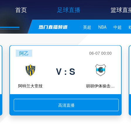
首页
足球直播
篮球直
英超
NBA
中超
世亚预
中甲
日职联
阿乙
06-07 00:00
V : S
阿特兰大竞技
胡胡伊体操击剑竞技
高清直播