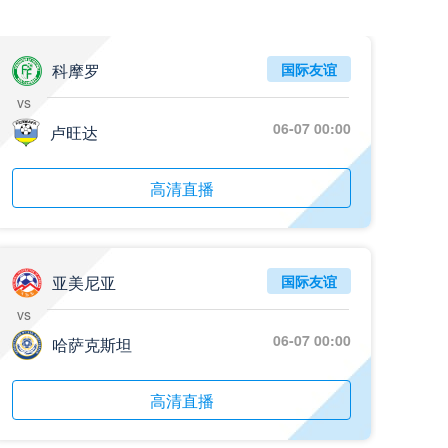
05月26日 阿拉维斯vs奥萨苏纳 全场录像回放
标签
2025年5月25日
西甲第38轮
科摩罗
国际友谊
vs
05月25日 亚女冠杯决赛 墨尔本城女足vs武汉车谷江大女足 全场录像回放
06-07 00:00
标签
卢旺达
2025年5月24日
亚女冠杯决赛
05月25日 欧联杯决赛 热刺vs曼联 全场录像回放
高清直播
标签
2025年5月22日
欧联杯决赛
05月25日 全国游泳冠军赛女子50米蝶泳决赛 余依婷 全场录像回放
标签
2025年5月23日
全国游泳冠军赛女子50米蝶泳决赛
亚美尼亚
国际友谊
vs
05月24日 青岛红狮vs山东泰山 全场录像回放
06-07 00:00
哈萨克斯坦
标签
2024年5月21日
足协杯第3轮
05月24日 石家庄功夫vs北京国安 全场录像回放
高清直播
标签
2024年5月21日
足协杯第3轮