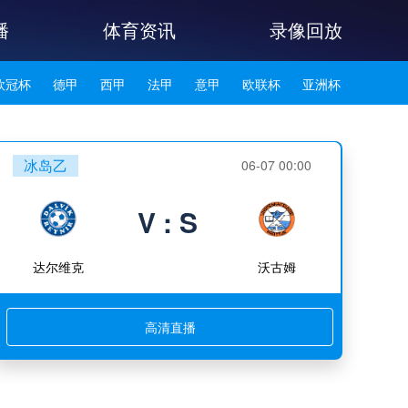
播
体育资讯
录像回放
欧冠杯
德甲
西甲
法甲
意甲
欧联杯
亚洲杯
韩K联
冰岛乙
06-07 00:00
V : S
达尔维克
沃古姆
高清直播