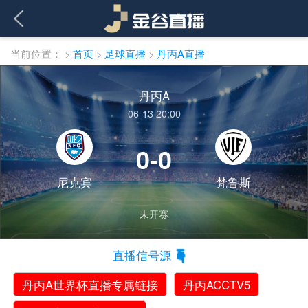
当前位置：
>
首页
>
足球直播
>
丹丙A直播
丹丙A
06-13 20:00
0-0
尼克宾
梵鲁斯
未开赛
直播信号源
丹丙A世界杯直播专属链接
丹丙ACCTV5