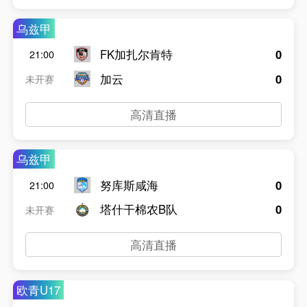
乌兹甲
FK加扎尔肯特
0
21:00
加云
0
未开赛
高清直播
乌兹甲
努库斯咸海
0
21:00
塔什干棉农B队
0
未开赛
高清直播
欧青U17