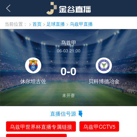
当前位置：
>
首页
>
足球直播
>
乌兹甲直播
乌兹甲
06-03 21:00
0-0
休尔坦古佐
贝科博德冶金
未开赛
直播信号源
乌兹甲世界杯直播专属链接
乌兹甲CCTV5