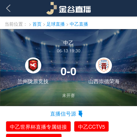
当前位置：
>
首页
>
足球直播
>
中乙直播
中乙
06-13 19:30
0-0
兰州陇原竞技
山西崇德荣海
未开赛
直播信号源
中乙世界杯直播专属链接
中乙CCTV5