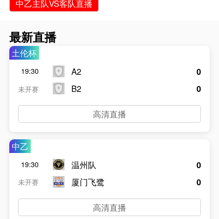
中乙主队VS客队直播
最新直播
土伦杯
A2
0
19:30
B2
0
未开赛
高清直播
中乙
温州队
0
19:30
厦门飞鹭
0
未开赛
高清直播