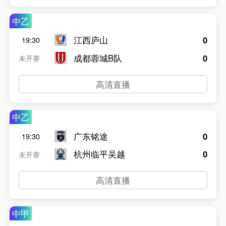
中乙
江西庐山
0
19:30
成都蓉城B队
0
未开赛
高清直播
中乙
广东铭途
0
19:30
杭州临平吴越
0
未开赛
高清直播
中甲