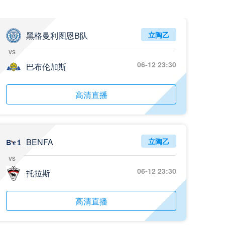
05月26日 阿拉维斯vs奥萨苏纳 全场录像回放
标签
2025年5月25日
西甲第38轮
黑格曼利图恩B队
立陶乙
vs
05月25日 亚女冠杯决赛 墨尔本城女足vs武汉车谷江大女足 全场录像回放
06-12 23:30
标签
巴布伦加斯
2025年5月24日
亚女冠杯决赛
05月25日 欧联杯决赛 热刺vs曼联 全场录像回放
高清直播
标签
2025年5月22日
欧联杯决赛
05月25日 全国游泳冠军赛女子50米蝶泳决赛 余依婷 全场录像回放
标签
2025年5月23日
全国游泳冠军赛女子50米蝶泳决赛
BENFA
立陶乙
vs
05月24日 青岛红狮vs山东泰山 全场录像回放
06-12 23:30
托拉斯
标签
2024年5月21日
足协杯第3轮
05月24日 石家庄功夫vs北京国安 全场录像回放
高清直播
标签
2024年5月21日
足协杯第3轮