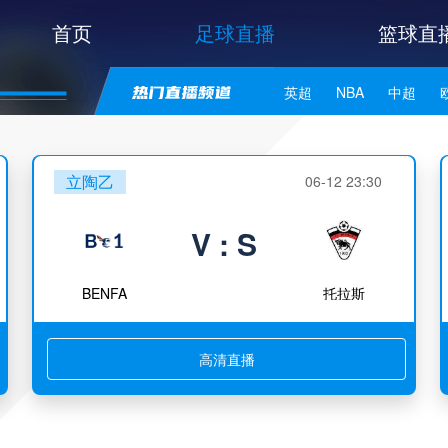
首页
足球直播
篮球直
英超
NBA
中超
世亚预
中甲
日职联
立陶乙
06-12 23:30
V : S
BENFA
托拉斯
高清直播