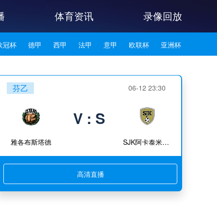
播
体育资讯
录像回放
欧冠杯
德甲
西甲
法甲
意甲
欧联杯
亚洲杯
韩K联
芬乙
06-12 23:30
V : S
雅各布斯塔德
SJK阿卡泰米阿B队
高清直播