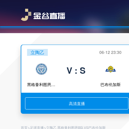
立陶乙
06-12 23:30
V : S
黑格曼利图恩B队
巴布伦加斯
高清直播
>
>
首页
足球直播
立陶乙 黑格曼利图恩B队VS巴布伦加斯