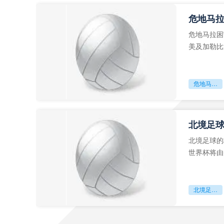
危地马
危地马拉困
美及加勒比
故事。而危
危地马拉困守墨超迷局
北境足
北境足球的
世界杯将由
前，久久不
北境足球的权杖博弈：世界杯背后的北美棋局