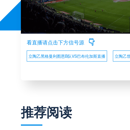
看直播请点击下方信号源
立陶乙黑格曼利图恩B队VS巴布伦加斯直播
立陶乙
推荐阅读