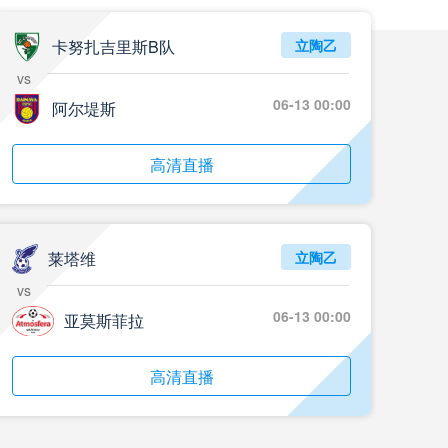
05月24日 重庆铜梁龙vs河南 全场录像回放
标签
2024年5月21日
足协杯第3轮
卡努扎吉里斯B队
立陶乙
vs
05月23日 苏州东吴vs上海海港 全场录像
06-13 00:00
阿尔堤斯
标签
比赛录像
上海海港
05月23日 广西平果vs成都蓉城 全场录像
高清直播
标签
比赛录像
成都蓉城
05月23日 曼城vs伯恩茅斯 全场录像回放
莱塔维
立陶乙
标签
2025年5月21日
英超第37轮
vs
05月22日 石家庄功夫vs北京国安 全场录像
06-13 00:00
亚莫斯菲拉
标签
比赛录像
北京国安
高清直播
05月22日 水晶宫vs狼队 全场录像回放
标签
2025年5月21日
英超第37轮