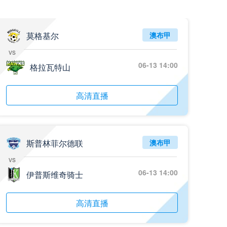
05月26日 阿拉维斯vs奥萨苏纳 全场录像回放
标签
2025年5月25日
西甲第38轮
莫格基尔
澳布甲
vs
05月25日 亚女冠杯决赛 墨尔本城女足vs武汉车谷江大女足 全场录像回放
06-13 14:00
标签
格拉瓦特山
2025年5月24日
亚女冠杯决赛
05月25日 欧联杯决赛 热刺vs曼联 全场录像回放
高清直播
标签
2025年5月22日
欧联杯决赛
05月25日 全国游泳冠军赛女子50米蝶泳决赛 余依婷 全场录像回放
标签
2025年5月23日
全国游泳冠军赛女子50米蝶泳决赛
斯普林菲尔德联
澳布甲
vs
05月24日 青岛红狮vs山东泰山 全场录像回放
06-13 14:00
伊普斯维奇骑士
标签
2024年5月21日
足协杯第3轮
05月24日 石家庄功夫vs北京国安 全场录像回放
高清直播
标签
2024年5月21日
足协杯第3轮