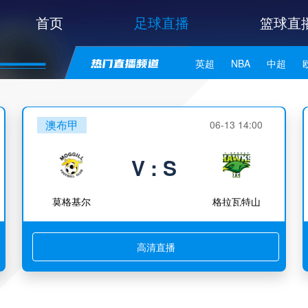
首页
足球直播
篮球直
英超
NBA
中超
世亚预
中甲
日职联
澳布甲
06-13 14:00
V : S
莫格基尔
格拉瓦特山
高清直播