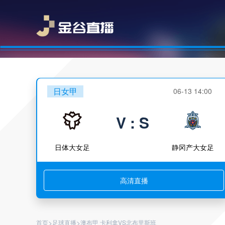
日女甲
06-13 14:00
V : S
日体大女足
静冈产大女足
高清直播
>
>
首页
足球直播
澳布甲 卡利拿VS北布里斯班