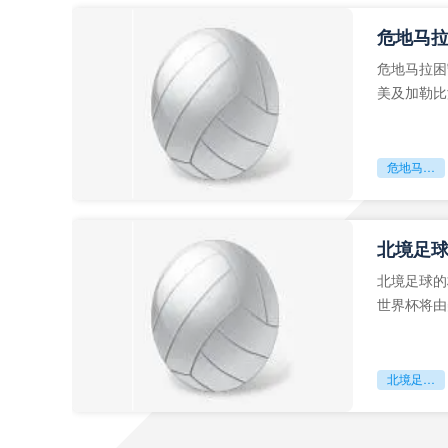
危地马
危地马拉困
美及加勒比
故事。而危
危地马拉困守墨超迷局
北境足
北境足球的
世界杯将由
前，久久不
北境足球的权杖博弈：世界杯背后的北美棋局