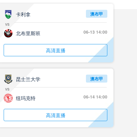
05月24日 重庆铜梁龙vs河南 全场录像回放
标签
2024年5月21日
足协杯第3轮
卡利拿
澳布甲
vs
05月23日 苏州东吴vs上海海港 全场录像
06-13 14:00
北布里斯班
标签
比赛录像
上海海港
05月23日 广西平果vs成都蓉城 全场录像
高清直播
标签
比赛录像
成都蓉城
05月23日 曼城vs伯恩茅斯 全场录像回放
昆士兰大学
澳布甲
标签
2025年5月21日
英超第37轮
vs
05月22日 石家庄功夫vs北京国安 全场录像
06-14 14:00
纽玛克特
标签
比赛录像
北京国安
高清直播
05月22日 水晶宫vs狼队 全场录像回放
标签
2025年5月21日
英超第37轮