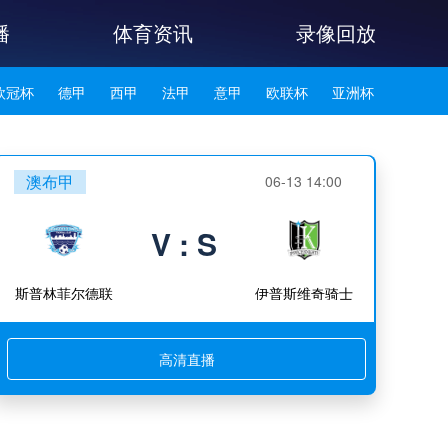
播
体育资讯
录像回放
欧冠杯
德甲
西甲
法甲
意甲
欧联杯
亚洲杯
韩K联
澳布甲
06-13 14:00
V : S
斯普林菲尔德联
伊普斯维奇骑士
高清直播