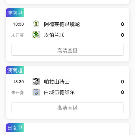
澳南甲
阿德莱德眼镜蛇
0
13:30
坎伯兰联
0
未开赛
高清直播
澳南超
帕拉山骑士
0
13:30
白城伍德维尔
0
未开赛
高清直播
日女甲