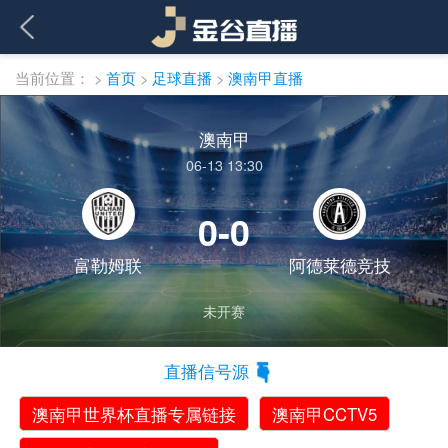
当前位置：
>
首页
>
足球直播
>
澳南甲直播
澳南甲
06-13 13:30
0-0
富勒姆联
阿德莱德竞技
未开赛
直播信号源
澳南甲世界杯直播专属链接
澳南甲CCTV5