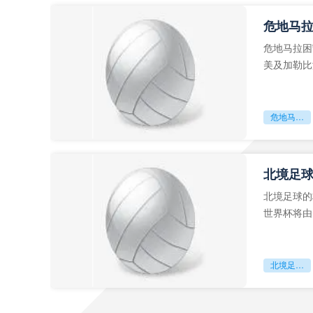
危地马
危地马拉困
美及加勒比
故事。而危
危地马拉困守墨超迷局
北境足
北境足球的
世界杯将由
前，久久不
北境足球的权杖博弈：世界杯背后的北美棋局