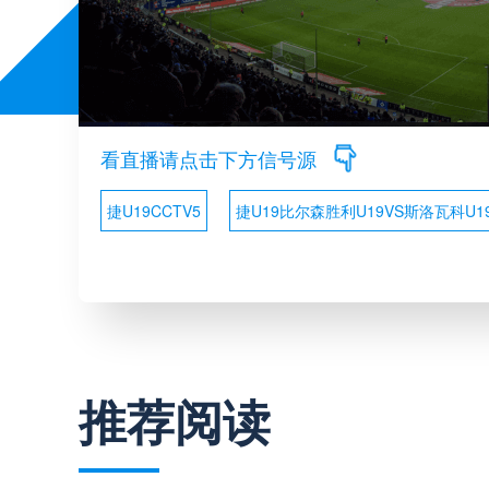
看直播请点击下方信号源
捷U19CCTV5
捷U19比尔森胜利U19VS斯洛瓦科U1
推荐阅读