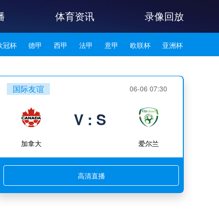
播
体育资讯
录像回放
欧冠杯
德甲
西甲
法甲
意甲
欧联杯
亚洲杯
韩K联
国际友谊
06-06 07:30
V : S
加拿大
爱尔兰
高清直播