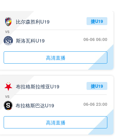
05月26日 阿拉维斯vs奥萨苏纳 全场录像回放
标签
2025年5月25日
西甲第38轮
比尔森胜利U19
捷U19
vs
05月25日 亚女冠杯决赛 墨尔本城女足vs武汉车谷江大女足 全场录像回放
06-06 06:00
标签
斯洛瓦科U19
2025年5月24日
亚女冠杯决赛
05月25日 欧联杯决赛 热刺vs曼联 全场录像回放
高清直播
标签
2025年5月22日
欧联杯决赛
05月25日 全国游泳冠军赛女子50米蝶泳决赛 余依婷 全场录像回放
标签
2025年5月23日
全国游泳冠军赛女子50米蝶泳决赛
布拉格斯拉维亚U19
捷U19
vs
05月24日 青岛红狮vs山东泰山 全场录像回放
06-06 23:00
布拉格斯巴达U19
标签
2024年5月21日
足协杯第3轮
05月24日 石家庄功夫vs北京国安 全场录像回放
高清直播
标签
2024年5月21日
足协杯第3轮