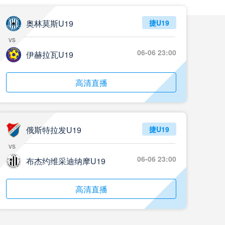
05月24日 重庆铜梁龙vs河南 全场录像回放
标签
2024年5月21日
足协杯第3轮
奥林莫斯U19
捷U19
vs
05月23日 苏州东吴vs上海海港 全场录像
06-06 23:00
伊赫拉瓦U19
标签
比赛录像
上海海港
05月23日 广西平果vs成都蓉城 全场录像
高清直播
标签
比赛录像
成都蓉城
05月23日 曼城vs伯恩茅斯 全场录像回放
俄斯特拉发U19
捷U19
标签
2025年5月21日
英超第37轮
vs
05月22日 石家庄功夫vs北京国安 全场录像
06-06 23:00
布杰约维采迪纳摩U19
标签
比赛录像
北京国安
高清直播
05月22日 水晶宫vs狼队 全场录像回放
标签
2025年5月21日
英超第37轮