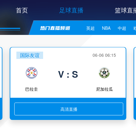
首页
足球直播
篮球直
英超
NBA
中超
世亚预
中甲
日职联
国际友谊
06-06 06:15
V : S
巴拉圭
尼加拉瓜
高清直播