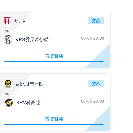
05月26日 阿拉维斯vs奥萨苏纳 全场录像回放
标签
2025年5月25日
西甲第38轮
大力神
芬乙
vs
05月25日 亚女冠杯决赛 墨尔本城女足vs武汉车谷江大女足 全场录像回放
06-05 23:30
标签
VPS乔尼欧伊特
2025年5月24日
亚女冠杯决赛
05月25日 欧联杯决赛 热刺vs曼联 全场录像回放
高清直播
标签
2025年5月22日
欧联杯决赛
05月25日 全国游泳冠军赛女子50米蝶泳决赛 余依婷 全场录像回放
标签
2025年5月23日
全国游泳冠军赛女子50米蝶泳决赛
古比斯青年队
芬乙
vs
05月24日 青岛红狮vs山东泰山 全场录像回放
06-05 23:30
KPV科高拉
标签
2024年5月21日
足协杯第3轮
05月24日 石家庄功夫vs北京国安 全场录像回放
高清直播
标签
2024年5月21日
足协杯第3轮