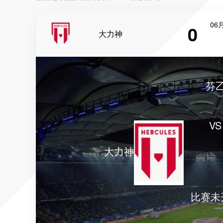
06月
0
大力神
芬
VS
大力神
比赛未