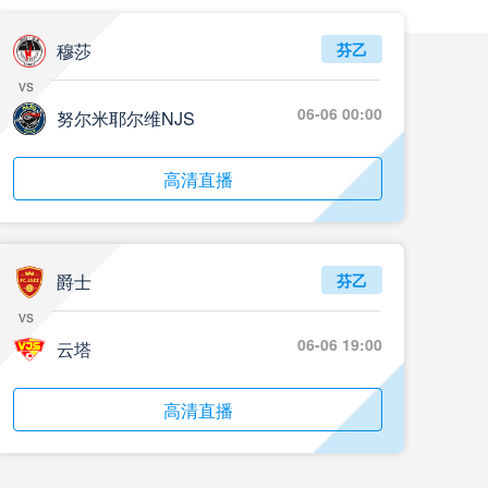
05月24日 重庆铜梁龙vs河南 全场录像回放
标签
2024年5月21日
足协杯第3轮
穆莎
芬乙
vs
05月23日 苏州东吴vs上海海港 全场录像
06-06 00:00
努尔米耶尔维NJS
标签
比赛录像
上海海港
05月23日 广西平果vs成都蓉城 全场录像
高清直播
标签
比赛录像
成都蓉城
05月23日 曼城vs伯恩茅斯 全场录像回放
爵士
芬乙
标签
2025年5月21日
英超第37轮
vs
05月22日 石家庄功夫vs北京国安 全场录像
06-06 19:00
云塔
标签
比赛录像
北京国安
高清直播
05月22日 水晶宫vs狼队 全场录像回放
标签
2025年5月21日
英超第37轮