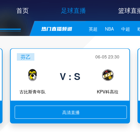
首页
足球直播
篮球直
英超
NBA
中超
世亚预
中甲
日职联
芬乙
06-05 23:30
V : S
古比斯青年队
KPV科高拉
高清直播