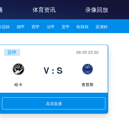
播
体育资讯
录像回放
欧冠杯
德甲
西甲
法甲
意甲
欧联杯
亚洲杯
韩K联
芬甲
06-05 23:30
V : S
哈卡
查普斯
高清直播