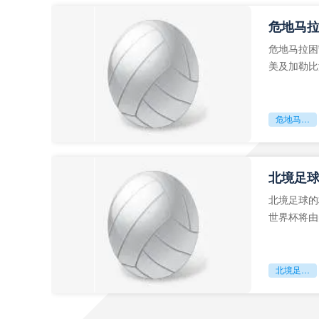
危地马
危地马拉困
美及加勒比
故事。而危
危地马拉困守墨超迷局
北境足
北境足球的
世界杯将由
前，久久不
北境足球的权杖博弈：世界杯背后的北美棋局