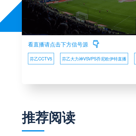
看直播请点击下方信号源
芬乙CCTV5
芬乙大力神VSVPS乔尼欧伊特直播
推荐阅读