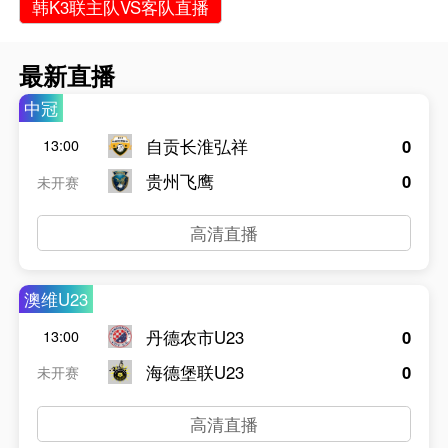
韩K3联主队VS客队直播
最新直播
中冠
自贡长淮弘祥
0
13:00
贵州飞鹰
0
未开赛
高清直播
澳维U23
丹德农市U23
0
13:00
海德堡联U23
0
未开赛
高清直播