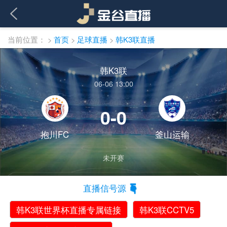
当前位置：
>
首页
>
足球直播
>
韩K3联直播
韩K3联
06-06 13:00
0-0
抱川FC
釜山运输
未开赛
直播信号源
韩K3联世界杯直播专属链接
韩K3联CCTV5