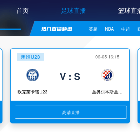
首页
足球直播
篮球直
英超
NBA
中超
世亚预
中甲
日职联
澳维U23
06-05 16:15
V : S
欧克莱卡诺U23
圣奥尔本斯圣特斯U23
高清直播