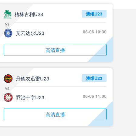
05月24日 重庆铜梁龙vs河南 全场录像回放
标签
2024年5月21日
足协杯第3轮
格林古利U23
澳维U23
vs
05月23日 苏州东吴vs上海海港 全场录像
06-06 10:30
艾云达尔U23
标签
比赛录像
上海海港
05月23日 广西平果vs成都蓉城 全场录像
高清直播
标签
比赛录像
成都蓉城
05月23日 曼城vs伯恩茅斯 全场录像回放
丹德农迅雷U23
澳维U23
标签
2025年5月21日
英超第37轮
vs
05月22日 石家庄功夫vs北京国安 全场录像
06-06 11:00
乔治十字U23
标签
比赛录像
北京国安
高清直播
05月22日 水晶宫vs狼队 全场录像回放
标签
2025年5月21日
英超第37轮