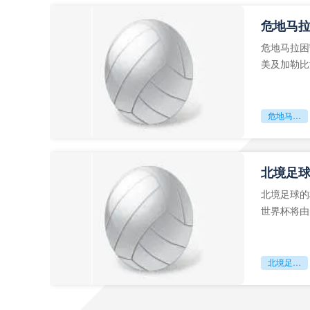
危地马
危地马拉困
美及加勒比
故事。而危
危地马拉困守墨超迷局
北境足
北境足球的
世界杯将由
前，久久不
北境足球的权杖博弈：世界杯背后的北美棋局