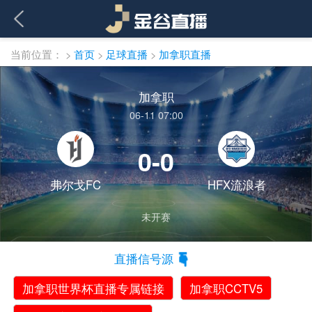
当前位置：
>
首页
>
足球直播
>
加拿职直播
加拿职
06-11 07:00
0-0
弗尔戈FC
HFX流浪者
未开赛
直播信号源
加拿职世界杯直播专属链接
加拿职CCTV5