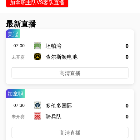
加拿职主队VS客队直播
最新直播
美冠
坦帕湾
0
07:00
查尔斯顿电池
0
未开赛
高清直播
加拿职
多伦多国际
0
07:30
骑兵队
0
未开赛
高清直播