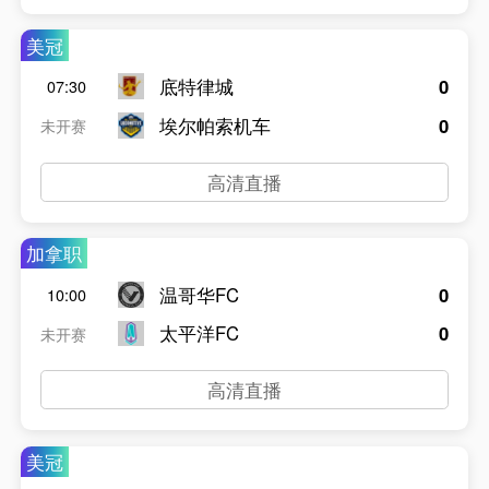
美冠
底特律城
0
07:30
埃尔帕索机车
0
未开赛
高清直播
加拿职
温哥华FC
0
10:00
太平洋FC
0
未开赛
高清直播
美冠