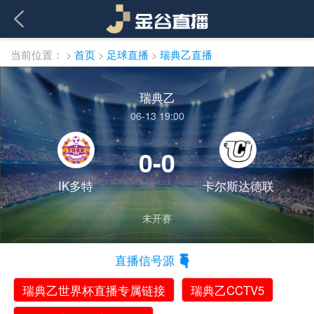
当前位置：
>
首页
>
足球直播
>
瑞典乙直播
瑞典乙
06-13 19:00
0-0
IK多特
卡尔斯达德联
未开赛
直播信号源
瑞典乙世界杯直播专属链接
瑞典乙CCTV5