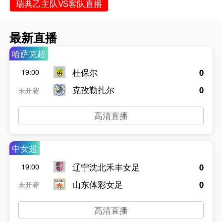
瑞典乙主队VS客队直播
最新直播
哈萨克超
杜保尔
0
19:00
克孜勒扎尔
0
未开赛
高清直播
中女超
辽宁沈北禾丰女足
0
19:00
山东体彩女足
0
未开赛
高清直播