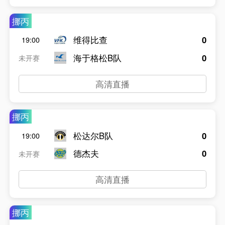
挪丙
维得比查
0
19:00
海于格松B队
0
未开赛
高清直播
挪丙
松达尔B队
0
19:00
德杰夫
0
未开赛
高清直播
挪丙