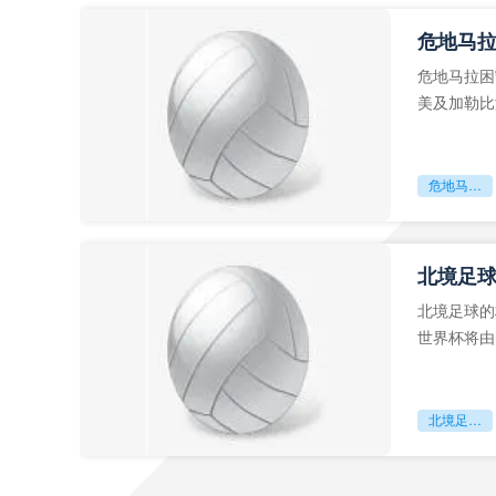
危地马
危地马拉困
美及加勒比
故事。而危
危地马拉困守墨超迷局
北境足
北境足球的
世界杯将由
前，久久不
北境足球的权杖博弈：世界杯背后的北美棋局