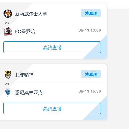
05月24日 重庆铜梁龙vs河南 全场录像回放
标签
2024年5月21日
足协杯第3轮
新南威尔士大学
澳威超
vs
05月23日 苏州东吴vs上海海港 全场录像
06-13 13:00
FC圣乔治
标签
比赛录像
上海海港
05月23日 广西平果vs成都蓉城 全场录像
高清直播
标签
比赛录像
成都蓉城
05月23日 曼城vs伯恩茅斯 全场录像回放
北部精神
澳威超
标签
2025年5月21日
英超第37轮
vs
05月22日 石家庄功夫vs北京国安 全场录像
06-13 15:30
悉尼奥林匹克
标签
比赛录像
北京国安
高清直播
05月22日 水晶宫vs狼队 全场录像回放
标签
2025年5月21日
英超第37轮