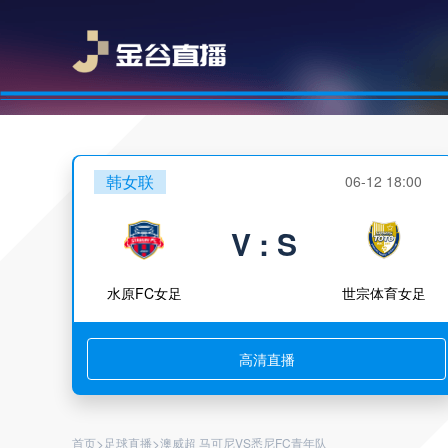
韩女联
06-12 18:00
V : S
水原FC女足
世宗体育女足
高清直播
>
>
首页
足球直播
澳威超 马可尼VS悉尼FC青年队