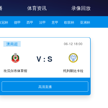
播
体育资讯
录像回放
欧冠杯
德甲
西甲
法甲
意甲
欧联杯
亚洲杯
韩K联
澳南超
06-12 18:00
V : S
坎贝尔市体育馆
托列斯比卡拉
高清直播