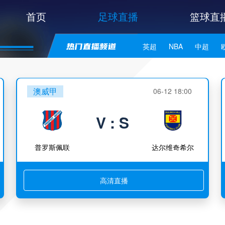
首页
足球直播
篮球直
英超
NBA
中超
世亚预
中甲
日职联
澳威甲
06-12 18:00
V : S
普罗斯佩联
达尔维奇希尔
高清直播