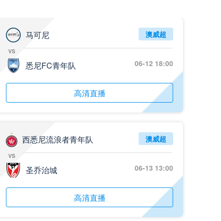
05月26日 阿拉维斯vs奥萨苏纳 全场录像回放
标签
2025年5月25日
西甲第38轮
马可尼
澳威超
vs
05月25日 亚女冠杯决赛 墨尔本城女足vs武汉车谷江大女足 全场录像回放
06-12 18:00
标签
悉尼FC青年队
2025年5月24日
亚女冠杯决赛
05月25日 欧联杯决赛 热刺vs曼联 全场录像回放
高清直播
标签
2025年5月22日
欧联杯决赛
05月25日 全国游泳冠军赛女子50米蝶泳决赛 余依婷 全场录像回放
标签
2025年5月23日
全国游泳冠军赛女子50米蝶泳决赛
西悉尼流浪者青年队
澳威超
vs
05月24日 青岛红狮vs山东泰山 全场录像回放
06-13 13:00
圣乔治城
标签
2024年5月21日
足协杯第3轮
05月24日 石家庄功夫vs北京国安 全场录像回放
高清直播
标签
2024年5月21日
足协杯第3轮