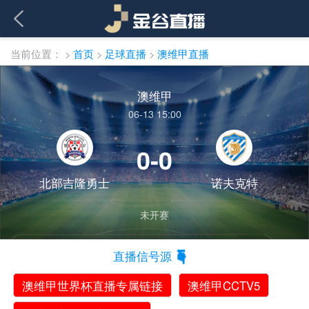
当前位置：
>
首页
>
足球直播
>
澳维甲直播
澳维甲
06-13 15:00
0-0
北部吉隆勇士
诺夫克特
未开赛
直播信号源
澳维甲世界杯直播专属链接
澳维甲CCTV5