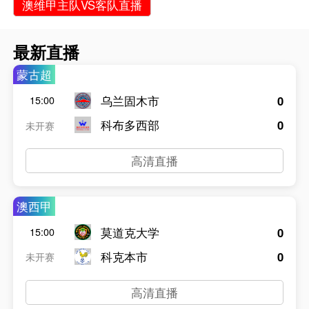
澳维甲主队VS客队直播
最新直播
蒙古超
乌兰固木市
0
15:00
科布多西部
0
未开赛
高清直播
澳西甲
莫道克大学
0
15:00
科克本市
0
未开赛
高清直播