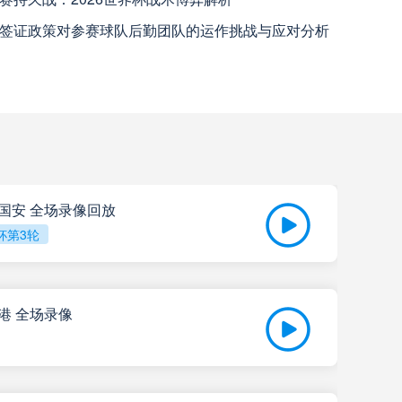
上海海港
高清直播
签证政策对参赛球队后勤团队的运作挑战与应对分析
天津津门虎
高清直播
米拉索
高清直播
查看更多
京国安 全场录像回放
瓦斯科达伽马
高清直播
杯第3轮
巴西国际
高清直播
海港 全场录像
科尔多瓦中央SDE
高清直播
202
河床
高清直播