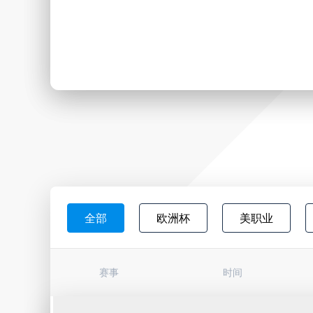
全部
欧洲杯
美职业
日职联
韩K联
墨西超
赛事
时间
巴西杯
亚冠杯
荷甲