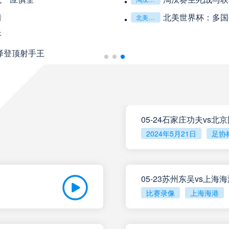
未开赛
重庆铜梁龙
VS
情
北美世界杯：多国
北美世界杯：多国签证政策对参赛球队后勤团队的运作挑战与应对分析
开
未开赛
山东泰山
VS
泽登顶射手王
未开赛
克鲁塞罗
VS
08月10日 星期一
05-24石家庄功夫vs北
未开赛
巴伊亚
VS
2024年5月21日
足协
未开赛
帕尔梅拉斯
VS
05-23苏州东吴vs上海
比赛录像
上海海港
未开赛
圣塔菲联
VS
未开赛
泰格雷
VS