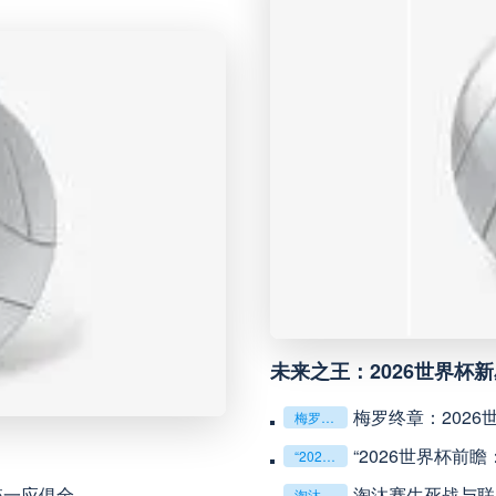
未开赛
瑞模贝雷
VS
未开赛
科里蒂巴
VS
未开赛
博塔弗戈
VS
未开赛
延边龙鼎
VS
未开赛
河南队
VS
未来之王：2026世界杯
未开赛
无锡吴钩
VS
梅罗终章：202
梅罗终章：2026世界杯，两代球王的最后对话
未开赛
广州豹
VS
“2026世界杯前
“2026世界杯前瞻：北美航空走廊临时航线申请（1517号）解析”
统一应俱全
淘汰赛生死战与联
淘汰赛生死战与联赛持久战：2026世界杯战术博弈解析