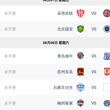
未开赛
圣塔菲联
VS
苏超
未开赛
北京国安
VS
08月08日 星期六
未开赛
青岛海牛
VS
未开赛
苏州东吴
VS
未开赛
石家庄功夫
VS
未开赛
梅州客家
VS