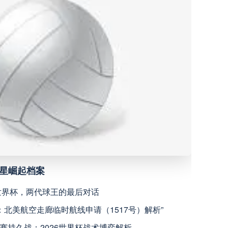
米内罗竞技
高清直播
沙佩科恩斯
高清直播
弗鲁米嫩塞
高清直播
深圳青年人
高清直播
青岛西海岸
高清直播
新星崛起档案
宁波职业足球俱乐部
高清直播
6世界杯，两代球王的最后对话
广西恒宸
高清直播
瞻：北美航空走廊临时航线申请（1517号）解析”
赛持久战：2026世界杯战术博弈解析