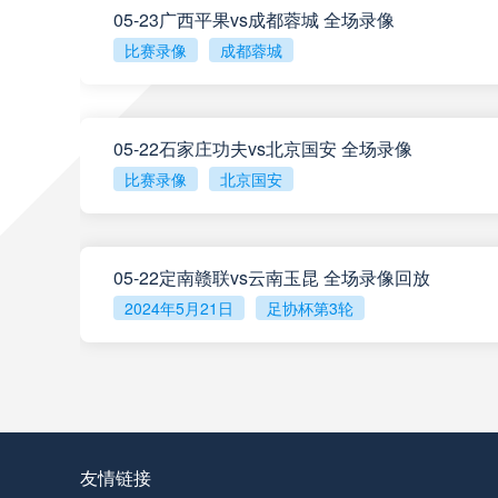
05-23广西平果vs成都蓉城 全场录像
比赛录像
成都蓉城
阿甲
04:00
阿甲
04:00
05-22石家庄功夫vs北京国安 全场录像
比赛录像
北京国安
阿甲
04:00
05-22定南赣联vs云南玉昆 全场录像回放
阿甲
04:00
2024年5月21日
足协杯第3轮
查看更多
阿甲
04:00
阿甲
04:00
友情链接
阿甲
04:00