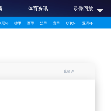
播
体育资讯
录像回放
欧冠杯
德甲
西甲
法甲
意甲
欧联杯
亚洲杯
韩K联
直播源