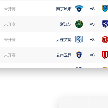
未开赛
南京城市
VS
未开赛
浙江队
VS
未开赛
大连英博
VS
未开赛
云南玉昆
VS
未开赛
定南赣联
VS
08月09日 星期日
未开赛
格雷米奥
VS