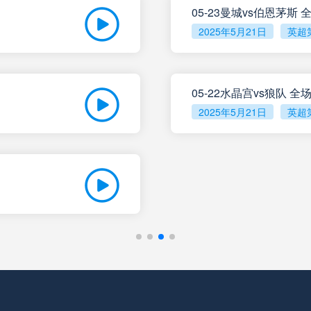
05-23曼城vs伯恩茅斯
2025年5月21日
英超
未开赛
塔勒瑞斯
VS
未开赛
圣洛伦索
VS
05-22水晶宫vs狼队 
2025年5月21日
英超
未开赛
罗萨里奥中央
VS
未开赛
科尔多瓦学院
VS
未开赛
门多萨独立
VS
未开赛
阿根廷独立
VS
未开赛
拉普拉塔体操
VS