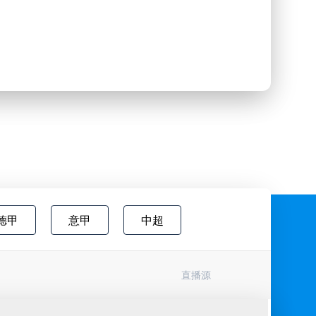
德甲
意甲
中超
欧国联
巴西甲
瑞典超
直播源
协杯
挪超
国际友谊