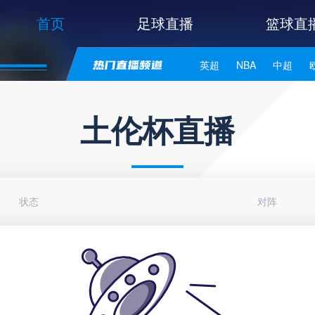
首页
足球直播
篮球直
英超
NBA
中超
世亚预
中甲
日职联
土伦杯直播
状态
对阵