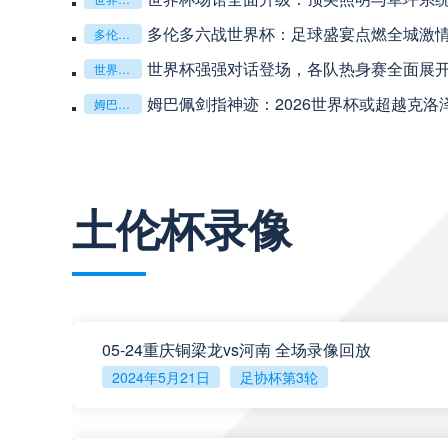
中超
19:35
多伦多六战世界杯：足球盛宴点燃全城激
多伦多六战世界杯：足球盛宴点燃全城激情
世界杯强强对话登场，各队热身赛全面展
世界杯强强对话登场，各队热身赛全面展开
中超
20:00
姆巴佩剑指神迹：2026世界杯或超越克洛
姆巴佩剑指神迹：2026世界杯或超越克洛泽登顶射手王
巴西甲
22:00
查看更多
土伦杯录像
巴西甲
03:00
巴西甲
03:00
05-24重庆铜梁龙vs河南 全场录像回放
2024年5月21日
足协杯第3轮
阿甲
04:00
阿甲
04:00