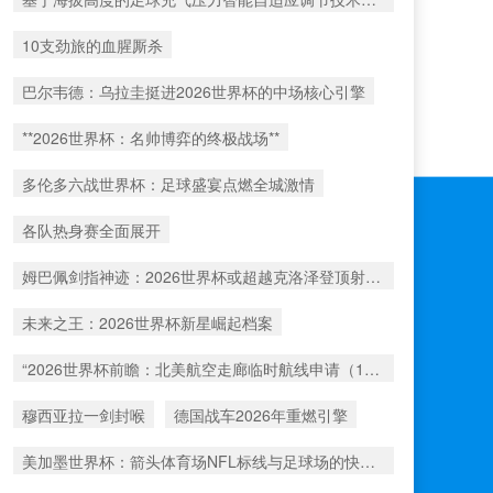
10支劲旅的血腥厮杀
巴尔韦德：乌拉圭挺进2026世界杯的中场核心引擎
**2026世界杯：名帅博弈的终极战场**
多伦多六战世界杯：足球盛宴点燃全城激情
各队热身赛全面展开
姆巴佩剑指神迹：2026世界杯或超越克洛泽登顶射手王
未来之王：2026世界杯新星崛起档案
“2026世界杯前瞻：北美航空走廊临时航线申请（1517号）解析”
穆西亚拉一剑封喉
德国战车2026年重燃引擎
美加墨世界杯：箭头体育场NFL标线与足球场的快速切换工艺深度解析