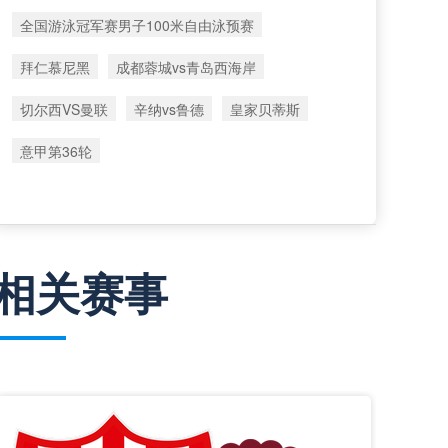
全国游泳冠军赛男子100米自由泳预赛
拜仁慕尼黑
成都蓉城vs青岛西海岸
切尔西VS曼联
辛纳vs鲁德
皇家贝蒂斯
意甲第36轮
相关赛事