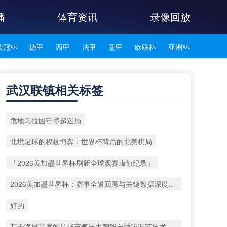
播
体育资讯
录像回放
欧冠杯
德甲
西甲
法甲
意甲
欧联杯
亚洲杯
韩K联
武汉联镇相关标签
危地马拉困守墨超迷局
北境足球的权杖博弈：世界杯背后的北美棋局
「2026美加墨世界杯刷新全球观赛峰值纪录」
2026美加墨世界杯：赛事全景回顾与关键数据深度洞察
好的
基于海拔高度的足球充气压力智能自适应调节技术——2026世界杯用球解析