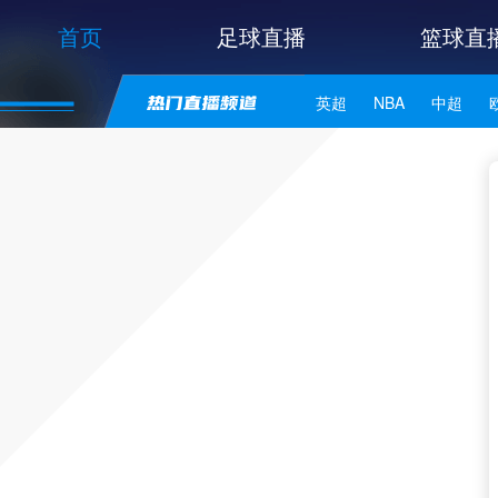
首页
足球直播
篮球直
英超
NBA
中超
世亚预
中甲
日职联