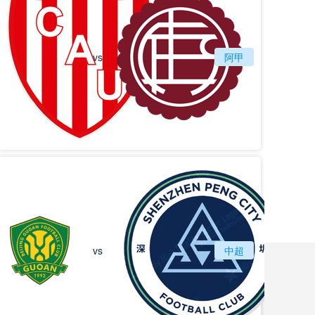
vs
圣塔菲联
阿甲
拉努斯
北京国安
vs
中超
深圳