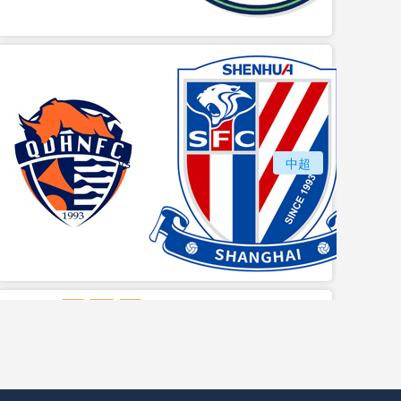
vs
青岛海牛
中超
上海