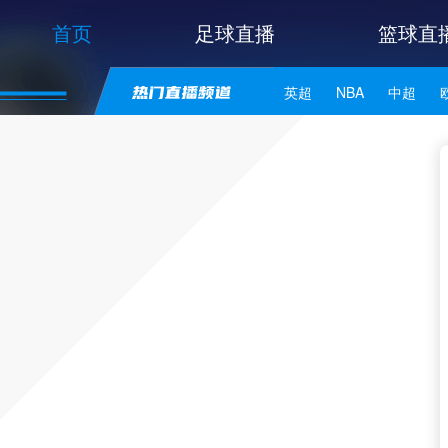
首页
足球直播
篮球直
英超
NBA
中超
世亚预
中甲
日职联