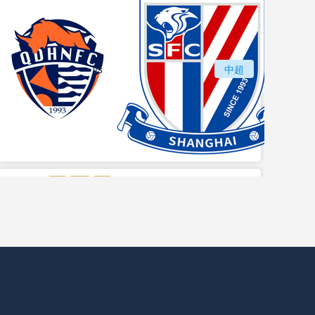
vs
青岛海牛
中超
上海
vs
苏州东吴
长春亚泰
中甲