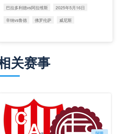
巴拉多利德vs阿拉维斯
2025年5月16日
辛纳vs鲁德
佛罗伦萨
威尼斯
相关赛事
vs
圣塔菲联
阿甲
拉努斯