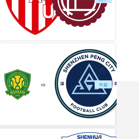
北京国安
vs
中超
深圳