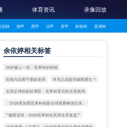
播
体育资讯
录像回放
欧冠杯
德甲
西甲
法甲
意甲
欧联杯
亚洲杯
韩K联
余依婷相关标签
38岁赌上一切：世界杯的绝唱
危地马拉困守墨超迷局
终局之战能否破晓重生？
北境足球的权杖博弈：世界杯背后的北美棋局
「2026美加墨世界杯刷新全球观赛峰值纪录」
**极限逆转：2026世界杯生死局全景复盘**
36强逐鹿+八匹黑马：2026世界杯淘汰赛格局重构